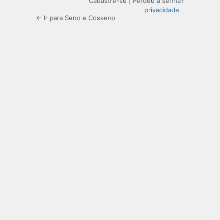
Cadastre-se
|
Perdeu a senha?
privacidade
← Ir para Seno e Cosseno